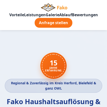
Vorteile
Leistungen
Galerie
Ablauf
Bewertungen
Anfrage stellen
15
JAHRE
ERFAHRUNG
Regional & Zuverlässig im Kreis Herford, Bielefeld &
ganz OWL
Fako Haushaltsauflösung &